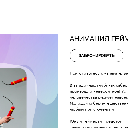
АНИМАЦИЯ ГЕЙМ
ЗАБРОНИРОВАТЬ
Приготовьтесь к увлекатель
В загадочных глубинах кибер
произошло невероятное! Устр
человечества рискует навсе
Молодой киберпутешественни
любым приключениям!
Юным геймерам предстоит п
самых популярных играх, сра