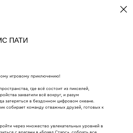
С ПАТИ
ному игровому приключению!
пространства, где всё состоит из пикселей,
ойства захватили всё вокруг, и разум
гда затеряться в бездонном цифровом океане.
к собирает команду отважных друзей, готовых к
ройти через множество увлекательных уровней в
зиться с врагами в «Бравл Старс», собрать все